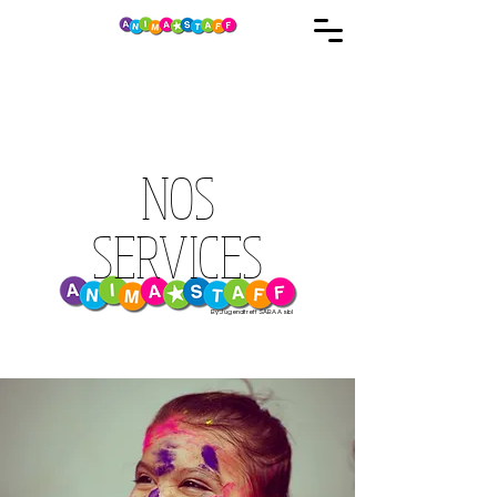
NOS
SERVICES
By Jugendtreff SABA Asbl