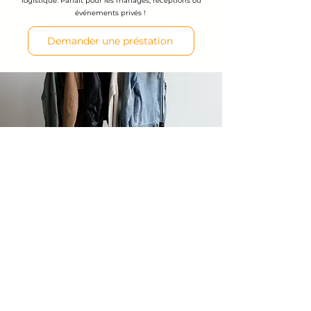
logistique. Parfait pour les mariages, réceptions ou
événements privés !
Demander une préstation
VESTIAIRE
FACILITEZ L'ACCUEIL DE VOS INVITÉS AVEC NOTRE
SERVICE DE VESTIAIRE !
Nous offrons un service de vestiaire pratique et
sécurisé pour votre événement, garantissant que les
manteaux et effets personnels de vos invités sont pris
en charge avec soin. Que ce soit pour un mariage, une